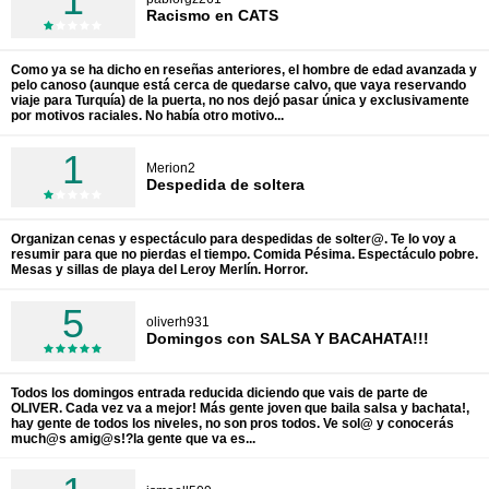
1
Racismo en CATS
Como ya se ha dicho en reseñas anteriores, el hombre de edad avanzada y
pelo canoso (aunque está cerca de quedarse calvo, que vaya reservando
viaje para Turquía) de la puerta, no nos dejó pasar única y exclusivamente
por motivos raciales. No había otro motivo...
1
Merion2
Despedida de soltera
Organizan cenas y espectáculo para despedidas de solter@. Te lo voy a
resumir para que no pierdas el tiempo. Comida Pésima. Espectáculo pobre.
Mesas y sillas de playa del Leroy Merlín. Horror.
5
oliverh931
Domingos con SALSA Y BACAHATA!!!
Todos los domingos entrada reducida diciendo que vais de parte de
OLIVER. Cada vez va a mejor! Más gente joven que baila salsa y bachata!,
hay gente de todos los niveles, no son pros todos. Ve sol@ y conocerás
much@s amig@s!?la gente que va es...