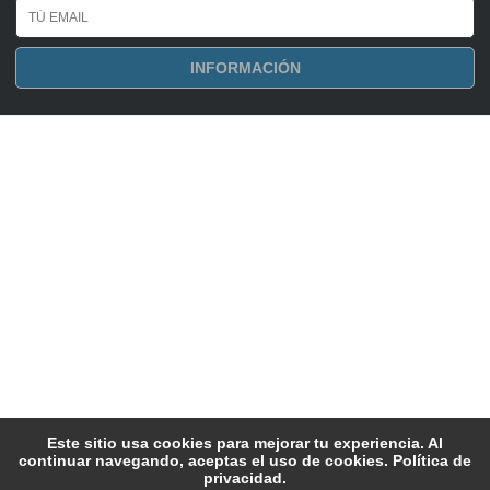
INFORMACIÓN
Este sitio usa cookies para mejorar tu experiencia. Al
continuar navegando, aceptas el uso de cookies.
Política de
Mapa Web
|
Política de privacidad
|
privacidad
.
Copyright © 2008 - 2026 nocheviejaenmadrid.com | Todos los derechos