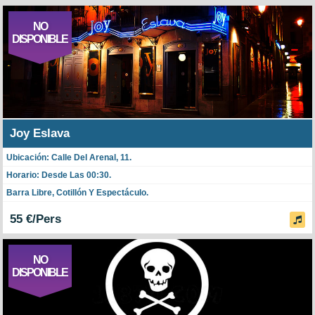
NO
DISPONIBLE
Joy Eslava
Ubicación: Calle Del Arenal, 11.
Horario: Desde Las 00:30.
Barra Libre, Cotillón Y Espectáculo.
55 €/Pers
NO
DISPONIBLE