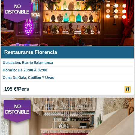
NO
DISPONIBLE
Restaurante Florencia
Ubicación: Barrio Salamanca
Horario: De 20:00 A 02:00
Cena De Gala, Cotillón Y Uvas
195 €/Pers
NO
DISPONIBLE