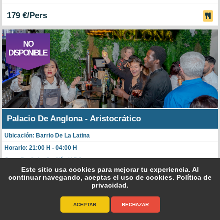
179 €/Pers
NO
DISPONIBLE
Palacio De Anglona - Aristocrático
Ubicación: Barrio De La Latina
Horario: 21:00 H - 04:00 H
Cena De Gala, Cotillón Y DJ
Este sitio usa cookies para mejorar tu experiencia. Al
continuar navegando, aceptas el uso de cookies.
Política de
179 €/Pers
privacidad
.
ACEPTAR
RECHAZAR
NO
616 145 759
915 641 231
whatsapp
DISPONIBLE