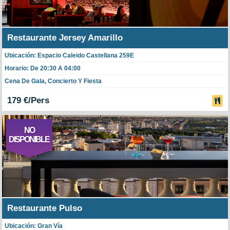
Restaurante Jersey Amarillo
Ubicación: Espacio Caleido Castellana 259E
Horario: De 20:30 A 04:00
Cena De Gala, Concierto Y Fiesta
179 €/Pers
NO
DISPONIBLE
Restaurante Pulso
Ubicación: Gran Vía