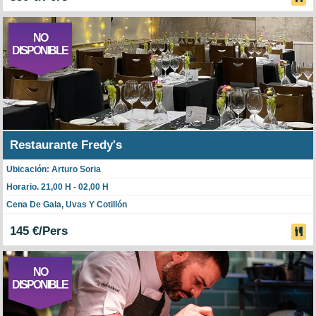
NO
DISPONIBLE
Restaurante Fredy's
Ubicación: Arturo Soria
Horario. 21,00 H - 02,00 H
Cena De Gala, Uvas Y Cotillón
145 €/Pers
NO
DISPONIBLE