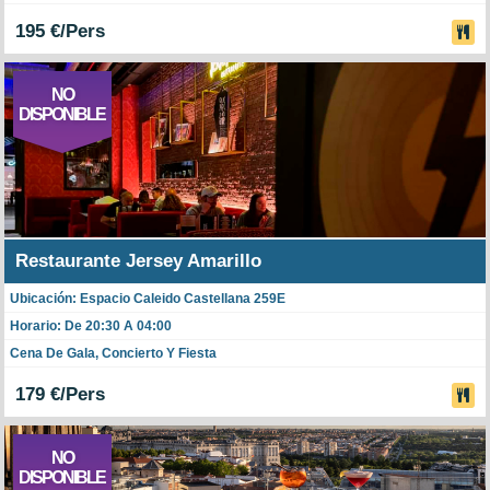
195 €/Pers
NO
DISPONIBLE
Restaurante Jersey Amarillo
Ubicación: Espacio Caleido Castellana 259E
Horario: De 20:30 A 04:00
Cena De Gala, Concierto Y Fiesta
179 €/Pers
NO
DISPONIBLE