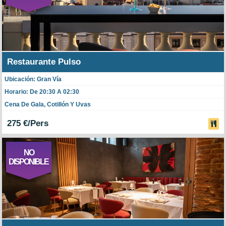
Restaurante Pulso
Ubicación: Gran Vía
Horario: De 20:30 A 02:30
Cena De Gala, Cotillón Y Uvas
275 €/Pers
NO
DISPONIBLE