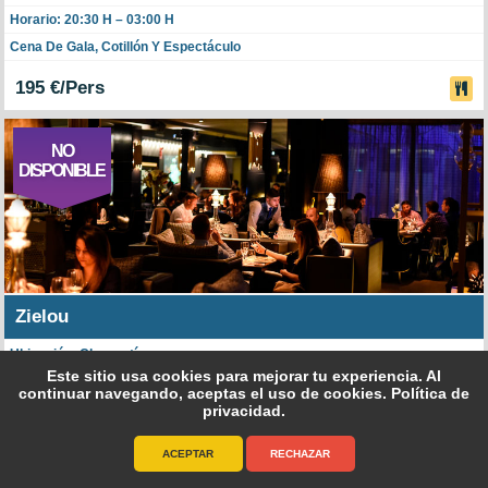
Horario: 20:30 H – 03:00 H
Cena De Gala, Cotillón Y Espectáculo
195 €/Pers
NO
DISPONIBLE
Zielou
Ubicación: Chamartín.
Este sitio usa cookies para mejorar tu experiencia. Al
Horario: Hasta Las 05:30.
continuar navegando, aceptas el uso de cookies.
Política de
Cena De Gala, Fiesta, Churros.
privacidad
.
250 €/Pers
ACEPTAR
RECHAZAR
616 145 759
915 641 231
whatsapp