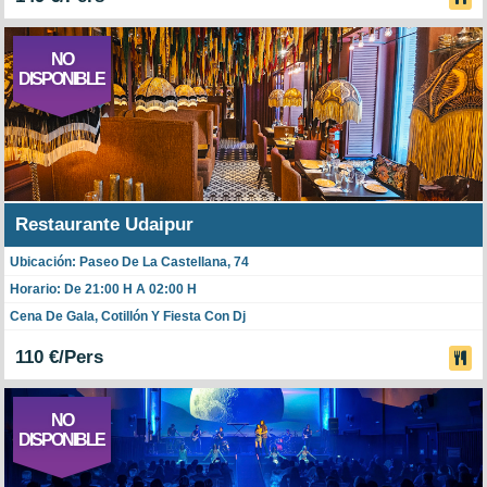
NO
DISPONIBLE
Restaurante Udaipur
Ubicación: Paseo De La Castellana, 74
Horario: De 21:00 H A 02:00 H
Cena De Gala, Cotillón Y Fiesta Con Dj
110 €/Pers
NO
DISPONIBLE