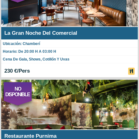
La Gran Noche Del Comercial
Ubicación: Chamberí
Horario: De 20:00 H A 03:00 H
Cena De Gala, Shows, Cotillón Y Uvas
230 €/Pers
NO
DISPONIBLE
Restaurante Purnima